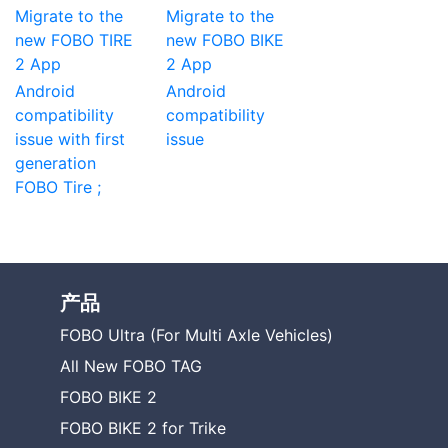
Migrate to the
Migrate to the
new FOBO TIRE
new FOBO BIKE
2 App
2 App
Android
Android
compatibility
compatibility
issue with first
issue
generation
FOBO Tire ;
产品
FOBO Ultra (For Multi Axle Vehicles)
All New FOBO TAG
FOBO BIKE 2
FOBO BIKE 2 for Trike