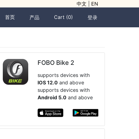
中文
|
EN
首页
Cart (0)
产品
登录
FOBO Bike 2
supports devices with
IOS 12.0
and above
supports devices with
Android 5.0
and above